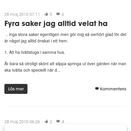
28 maj 2015 07:11
5
6
Fyra saker jag alltid velat ha
.. inga stora saker egentligen men gör mig så oerhört glad för det
är något jag alltid önskat i ett hem.
1. Att ha tvättstuga i samma hus.
Är bara så otroligt skönt att slippa springa ut över gården när man
ska tvätta och speciellt när d...
Läs mer
Kommentera
28 maj 2015 06:26
2
4
Motigt men jag får se vågen som