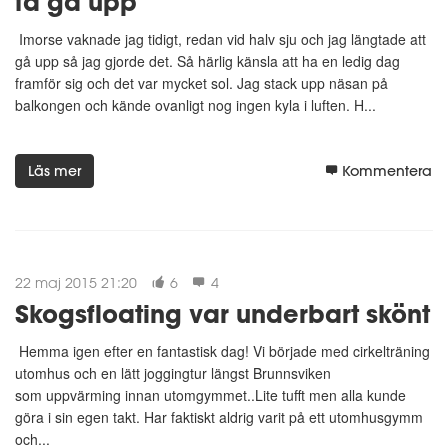
få gå upp
Imorse vaknade jag tidigt, redan vid halv sju och jag längtade att
gå upp så jag gjorde det. Så härlig känsla att ha en ledig dag
framför sig och det var mycket sol. Jag stack upp näsan på
balkongen och kände ovanligt nog ingen kyla i luften. H...
Läs mer
Kommentera
22 maj 2015 21:20
6
4
Skogsfloating var underbart skönt
Hemma igen efter en fantastisk dag! Vi började med cirkelträning
utomhus och en lätt joggingtur längst Brunnsviken
som uppvärming innan utomgymmet..Lite tufft men alla kunde
göra i sin egen takt. Har faktiskt aldrig varit på ett utomhusgymm
och...