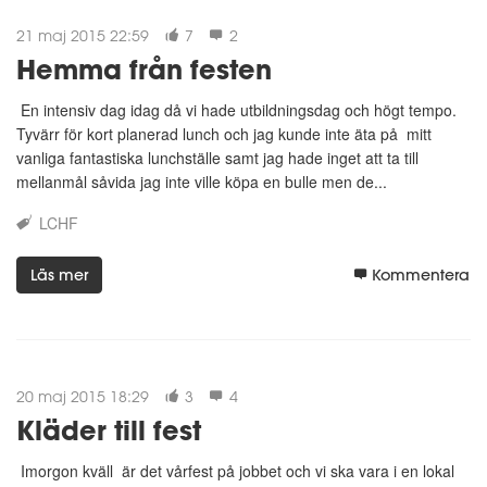
21 maj 2015 22:59
7
2
Hemma från festen
En intensiv dag idag då vi hade utbildningsdag och högt tempo.
Tyvärr för kort planerad lunch och jag kunde inte äta på mitt
vanliga fantastiska lunchställe samt jag hade inget att ta till
mellanmål såvida jag inte ville köpa en bulle men de...
LCHF
Läs mer
Kommentera
20 maj 2015 18:29
3
4
Kläder till fest
Imorgon kväll är det vårfest på jobbet och vi ska vara i en lokal