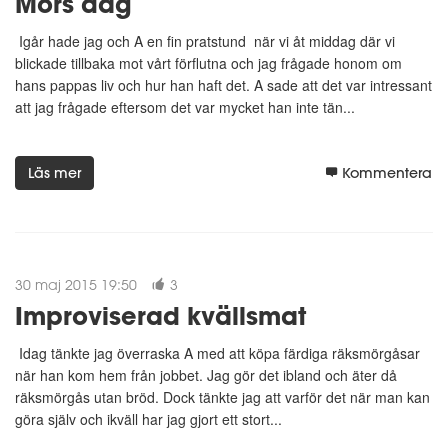
Mors dag
Igår hade jag och A en fin pratstund när vi åt middag där vi
blickade tillbaka mot vårt förflutna och jag frågade honom om
hans pappas liv och hur han haft det. A sade att det var intressant
att jag frågade eftersom det var mycket han inte tän...
Läs mer
Kommentera
30 maj 2015 19:50
3
Improviserad kvällsmat
Idag tänkte jag överraska A med att köpa färdiga räksmörgåsar
när han kom hem från jobbet. Jag gör det ibland och äter då
räksmörgås utan bröd. Dock tänkte jag att varför det när man kan
göra själv och ikväll har jag gjort ett stort...