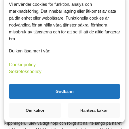
Vi använder cookies för funktion, analys och
vägvisare
marknadsföring. Det innebär lagring eller åtkomst av data
på din enhet eller webbläsare. Funktionella cookies är
Vägde mig imorse och gått upp ett halv kilo. Jobbigt men å andra
sidan var jag ute och åt tre kvällar förra veckan varav två när det
nödvändiga för att hålla våra tjänster säkra, förhindra
var fest på jobbet. Likaså Gröna stugan i söndags. Suck, men det
missbruk av tjänsterna och för att se till att de alltid fungerar
är bara att kämpa vidare. Provade en kjol...
bra.
Du kan läsa mer i vår:
Läs mer
Kommentera
Cookiepolicy
Sekretesspolicy
27 maj 2015 16:13
1
5
Godkänn
Fin i håret och nya byxor blev det
också
Om kakor
Hantera kakor
Vad lyxigt att jag tog en ledig dag och jag kunde ta det lugnt efter
klippningen. Blev väldigt nöjd och roligt att ha lite längd på håret