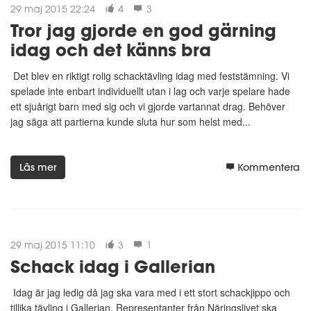
29 maj 2015 22:24
4
3
Tror jag gjorde en god gärning
idag och det känns bra
Det blev en riktigt rolig schacktävling idag med feststämning. Vi
spelade inte enbart individuellt utan i lag och varje spelare hade
ett sjuårigt barn med sig och vi gjorde vartannat drag. Behöver
jag säga att partierna kunde sluta hur som helst med...
Läs mer
Kommentera
29 maj 2015 11:10
3
1
Schack idag i Gallerian
Idag är jag ledig då jag ska vara med i ett stort schackjippo och
tillika tävling i Gallerian. Representanter från Näringslivet ska