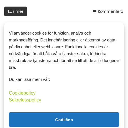
Läs mer
Kommentera
Vi använder cookies för funktion, analys och
marknadsföring. Det innebär lagring eller åtkomst av data
20 februari 2015 06:46
2
9
på din enhet eller webbläsare. Funktionella cookies är
Om vänskap i vuxen ålder
nödvändiga för att hålla våra tjänster säkra, förhindra
missbruk av tjänsterna och för att se till att de alltid fungerar
Imorse när jag vaknade slogs jag av en tanke. Vad lite vänner jag
bra.
har.. Jag har aldrig tänks så tidigare och jag känner mig inte
ensam men saknar detta med att vara djupt förtrolig och att
Du kan läsa mer i vår:
kunna stötta varandra. Många av mina vänner är schackspel...
Cookiepolicy
Sekretesspolicy
Läs mer
Kommentera
Godkänn