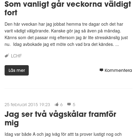
Som vanligt går veckorna väldigt
fort
Den här vveckan har jag jobbat hemma tre dagar och det har
varit vädigt välgörande. Kanske gör jag så även på måndag.
Känns som det passar mig eftersom jag är lite stresskänslig just
nu. Idag avbokade jag ett möte och vad bra det kändes. ...
LCHF
Läs mer
Kommentera
25 februari 2015 19:23
6
5
Jag ser två vågskålar framför
mig
Idag var både A och jag iväg för attt ta prover lustigt nog och