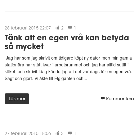
28 februari 2015 22:07
2
1
Tänk att en egen vrå kan betyda
så mycket
Jag har som jag skrivit om tidigare köpt ny dator men min gamla
stationära har stått kvar i arbetsrummet och jag har alltid suttit i
köket och skrivit.Idag kände jag att det var dags för en egen vrå.
Sagt och gjort. Vi åkte till Elgiganten och...
Läs mer
Kommentera
27 februari 2015 18:56
3
1