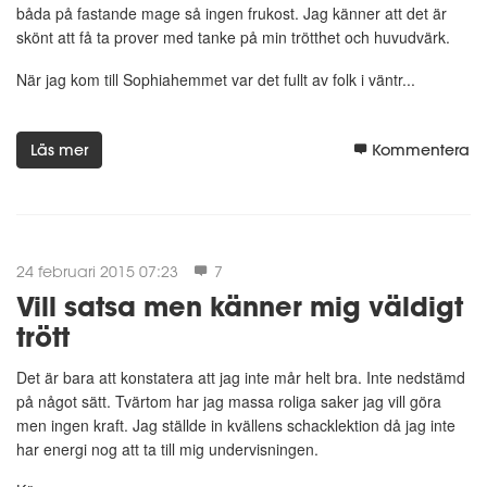
båda på fastande mage så ingen frukost. Jag känner att det är
skönt att få ta prover med tanke på min trötthet och huvudvärk.
När jag kom till Sophiahemmet var det fullt av folk i väntr...
Läs mer
Kommentera
24 februari 2015 07:23
7
Vill satsa men känner mig väldigt
trött
Det är bara att konstatera att jag inte mår helt bra. Inte nedstämd
på något sätt. Tvärtom har jag massa roliga saker jag vill göra
men ingen kraft. Jag ställde in kvällens schacklektion då jag inte
har energi nog att ta till mig undervisningen.