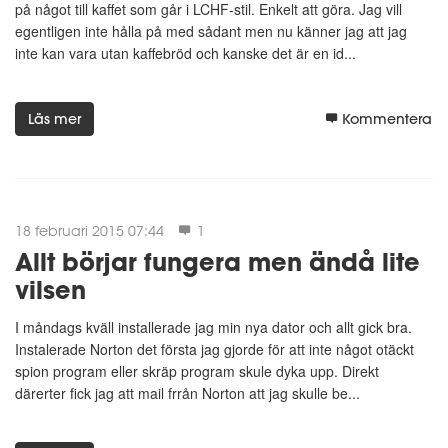
på något till kaffet som går i LCHF-stil. Enkelt att göra. Jag vill
egentligen inte hålla på med sådant men nu känner jag att jag
inte kan vara utan kaffebröd och kanske det är en id...
Läs mer
Kommentera
18 februari 2015 07:44
1
Allt börjar fungera men ändå lite
vilsen
I måndags kväll installerade jag min nya dator och allt gick bra.
Instalerade Norton det första jag gjorde för att inte något otäckt
spion program eller skräp program skule dyka upp. Direkt
därerter fick jag att mail frrån Norton att jag skulle be...