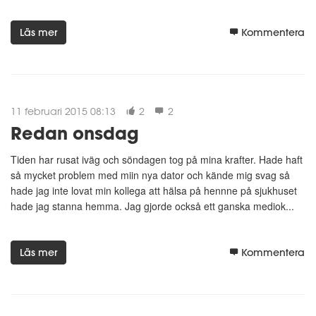
Läs mer
Kommentera
11 februari 2015 08:13
2
2
Redan onsdag
Tiden har rusat iväg och söndagen tog på mina krafter. Hade haft
så mycket problem med miin nya dator och kände mig svag så
hade jag inte lovat min kollega att hälsa på hennne på sjukhuset
hade jag stanna hemma. Jag gjorde också ett ganska mediok...
Läs mer
Kommentera