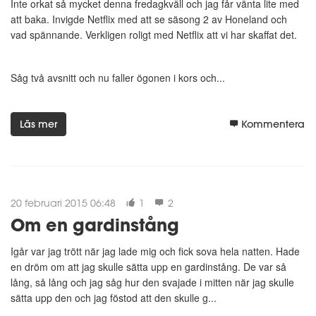
Inte orkat så mycket denna fredagkväll och jag får vänta lite med
att baka. Invigde Netflix med att se säsong 2 av Honeland och
vad spännande. Verkligen roligt med Netflix att vi har skaffat det.
Såg två avsnitt och nu faller ögonen i kors och...
Läs mer
Kommentera
20 februari 2015 06:48
1
2
Om en gardinstång
Igår var jag trött när jag lade mig och fick sova hela natten. Hade
en dröm om att jag skulle sätta upp en gardinstång. De var så
lång, så lång och jag såg hur den svajade i mitten när jag skulle
sätta upp den och jag föstod att den skulle g...