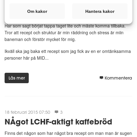
19 februari 2015 07:17
4
Om kakor
Hantera kakor
Ikväll ska jag baka
Har som sagt börjat tappa taget lite och måste komma tillbaka.
Tror att recept och struktur är min räddning och stress är miin
baneman och förstör mycket för mig.
Ikväll ska jag baka ett recept som jag fick av en er omtänksamma
personer här på MID...
Läs mer
Kommentera
18 februari 2015 07:50
3
NÅgot LCHF-aktigt kaffebröd
Finns det någon som har något bra recept om man man är sugen