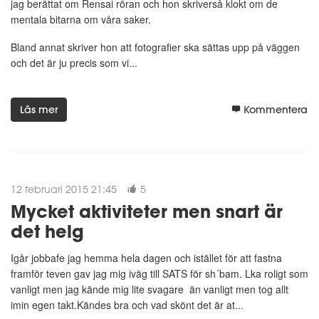
jag berättat om Rensai röran och hon skriverså klokt om de
mentala bitarna om våra saker.
Bland annat skriver hon att fotografier ska sättas upp på väggen
och det är ju precis som vi...
Läs mer
Kommentera
12 februari 2015 21:45
5
Mycket aktiviteter men snart är
det helg
Igår jobbafe jag hemma hela dagen och istället för att fastna
framför teven gav jag mig iväg till SATS för sh´bam. Lka roligt som
vanligt men jag kände mig lite svagare än vanligt men tog allt
imin egen takt.Kändes bra och vad skönt det är at...