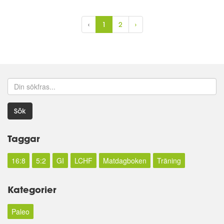
‹
1
2
›
Sök
Taggar
16:8
5:2
GI
LCHF
Matdagboken
Träning
Kategorier
Paleo