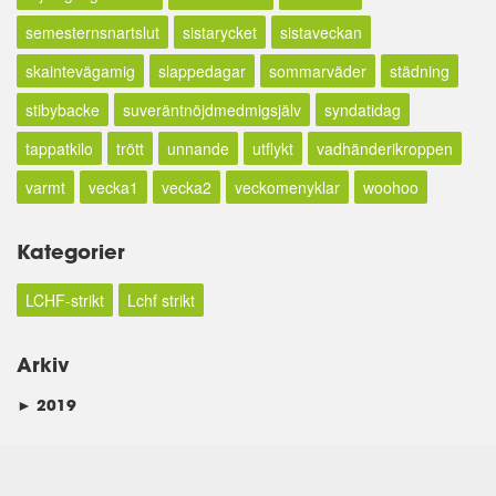
semesternsnartslut
sistarycket
sistaveckan
skaintevägamig
slappedagar
sommarväder
städning
stibybacke
suveräntnöjdmedmigsjälv
syndatidag
tappatkilo
trött
unnande
utflykt
vadhänderikroppen
varmt
vecka1
vecka2
veckomenyklar
woohoo
Kategorier
LCHF-strikt
Lchf strikt
Arkiv
►
2019