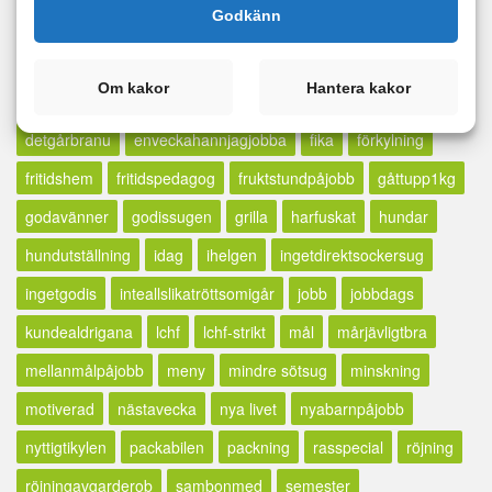
Taggar
Godkänn
asgarv
bakning
belöning
dag13
dag16
dag17
Om kakor
Hantera kakor
dag18
dag2
dag26
dag3
dag4
dag5
dagens
detgårbranu
enveckahannjagjobba
fika
förkylning
fritidshem
fritidspedagog
fruktstundpåjobb
gåttupp1kg
godavänner
godissugen
grilla
harfuskat
hundar
hundutställning
idag
ihelgen
ingetdirektsockersug
ingetgodis
inteallslikatröttsomigår
jobb
jobbdags
kundealdrigana
lchf
lchf-strikt
mål
mårjävligtbra
mellanmålpåjobb
meny
mindre sötsug
minskning
motiverad
nästavecka
nya livet
nyabarnpåjobb
nyttigtikylen
packabilen
packning
rasspecial
röjning
röjningavgarderob
sambonmed
semester