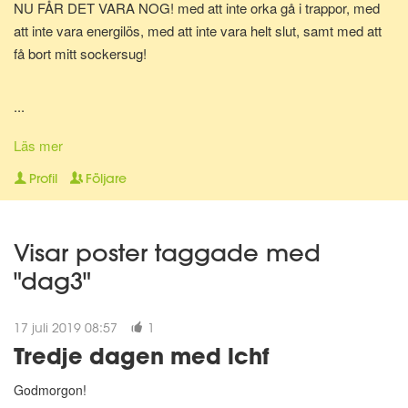
NU FÅR DET VARA NOG! med att inte orka gå i trappor, med
att inte vara energilös, med att inte vara helt slut, samt med att
få bort mitt sockersug!
Kickstarten gick över förväntan med att vara LCHF-strikt! Vi
...
fortsätter, jag har fortfarande en del cm runt magen som ska
bort. Blir lättare när zumban sätter igång till höst, har tänkt mig
Läs mer
att träna 3 ggr/vecka. Rodd x2 med zumba.
Profil
Följare
MD hjälper verkligen till, skönt att bli medveten om vad man äter
och hur man ska äta.
Visar poster taggade med
"dag3"
17 juli 2019 08:57
1
Tredje dagen med lchf
Godmorgon!