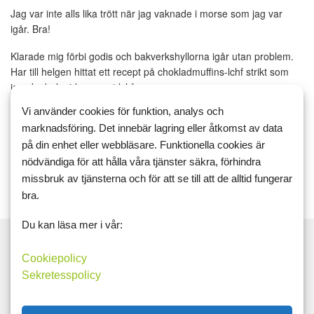
Jag var inte alls lika trött när jag vaknade i morse som jag var
igår. Bra!
Klarade mig förbi godis och bakverkshyllorna igår utan problem.
Har till helgen hittat ett recept på chokladmuffins-lchf strikt som
jag ska baka idag, samt lchf...
Vi använder cookies för funktion, analys och
dag3
inteallslikatröttsomigår
semester
marknadsföring. Det innebär lagring eller åtkomst av data
på din enhet eller webbläsare. Funktionella cookies är
Läs mer
Kommentera
nödvändiga för att hålla våra tjänster säkra, förhindra
missbruk av tjänsterna och för att se till att de alltid fungerar
bra.
Du kan läsa mer i vår:
Cookiepolicy
Sekretesspolicy
Sök