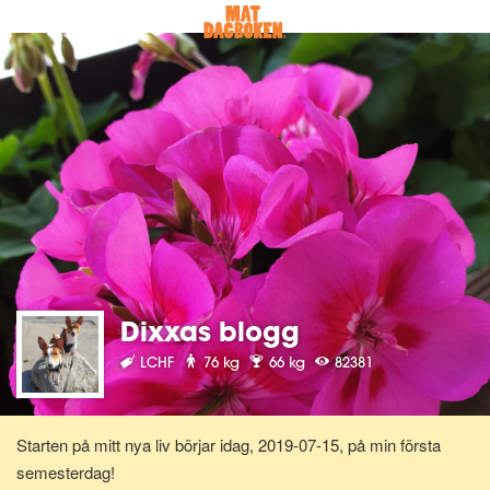
Dixxas blogg
LCHF
76 kg
66 kg
82381
Starten på mitt nya liv börjar idag, 2019-07-15, på min första
semesterdag!