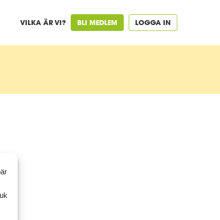
VILKA ÄR VI?
BLI MEDLEM
LOGGA IN
bär
ruk