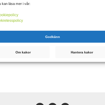
 kan läsa mer i vår:
ookiepolicy
ekretesspolicy
Godkänn
Om kakor
Hantera kakor