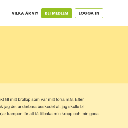
VILKA ÄR VI?
BLI MEDLEM
LOGGA IN
till mitt bröllop som var mitt förra mål. Efter
ck jag det underbara beskedet att jag skulle bli
jar kampen för att få tillbaka min kropp och min goda