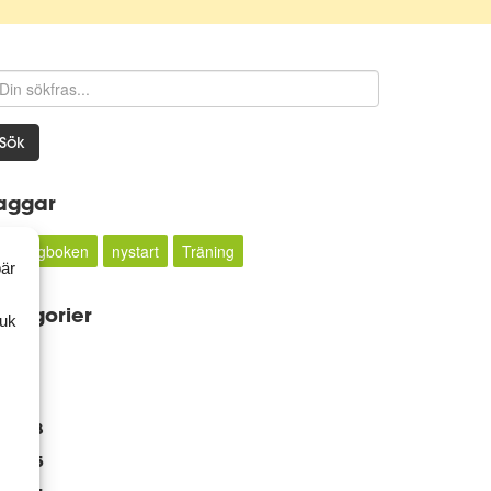
Sök
aggar
Matdagboken
nystart
Träning
bär
ategorier
ruk
rkiv
2018
2015