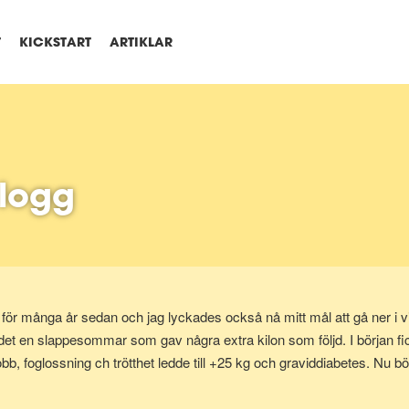
T
KICKSTART
ARTIKLAR
blogg
ör många år sedan och jag lyckades också nå mitt mål att gå ner i vikt 
var det en slappesommar som gav några extra kilon som följd. I början fi
 foglossning ch trötthet ledde till +25 kg och graviddiabetes. Nu bör