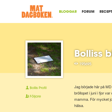
BLOGGAR
FORUM
RECEP
Bolliss 
195695
Jag började här på MD f
Bollis
Profil
bröllopet i juni i fjor 
Följare
mamma. För mycket jobb,
hälsa.