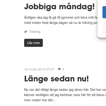
Jobbiga måndag!
Äntligen ska jag få gå till gymmet och köra mitt favoritp
med möten hela långa dagen så nu är träning precis va
Träning
Läs mer
16 mars 2013 07:37
3
Länge sedan nu!
Nu var det riktigt länge sedan jag skrev här. Det har
känner verkligen att jag behöver vara här för att klara 
men maten har det...