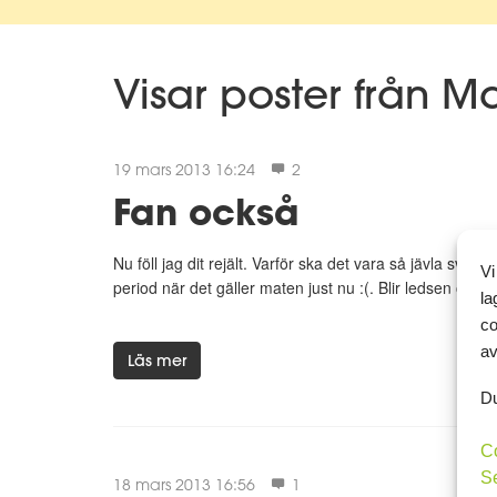
Visar poster från M
19 mars 2013 16:24
2
Fan också
Nu föll jag dit rejält. Varför ska det vara så jävla svårt 
Vi
period när det gäller maten just nu :(. Blir ledsen och 
la
co
av
Läs mer
Du
C
S
18 mars 2013 16:56
1