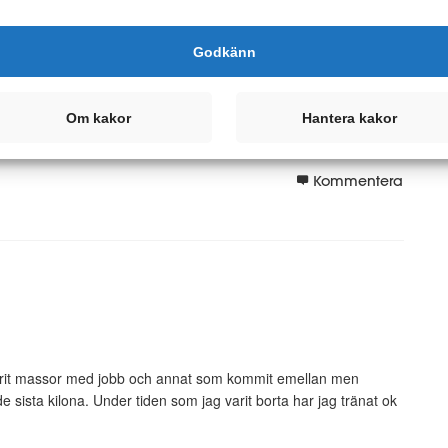
►
►
Godkänn
►
ass som jag längtat. Det har varit en riktigt lång dag på jobbet
►
d hjärnan behöver=). Hoppas ni andra har det bra i vinterkylan!
Om kakor
Hantera kakor
►
Kommentera
 varit massor med jobb och annat som kommit emellan men
de sista kilona. Under tiden som jag varit borta har jag tränat ok