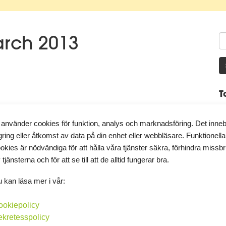
arch 2013
T
att äta bra? Jag vet ju att jag kan men jag är inne i en riktigt dålig
 använder cookies för funktion, analys och marknadsföring. Det inne
besviken och då äter jag bara skräp:(. Det är en himla...
gring eller åtkomst av data på din enhet eller webbläsare. Funktionella
K
okies är nödvändiga för att hålla våra tjänster säkra, förhindra missb
 tjänsterna och för att se till att de alltid fungerar bra.
Kommentera
A
 kan läsa mer i vår:
►
ookiepolicy
►
ekretesspolicy