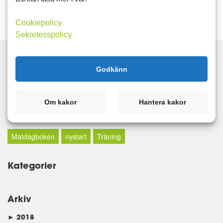
Cookiepolicy
Sekretesspolicy
Godkänn
Sök
Om kakor
Hantera kakor
Taggar
Matdagboken
nystart
Träning
Kategorier
Arkiv
►
2018