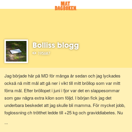
Bolliss blogg
195687
Jag började här på MD för många år sedan och jag lyckades
också nå mitt mål att gå ner i vikt till mitt bröllop som var mitt
förra mål. Efter bröllopet i juni i fjor var det en slappesommar
som gav några extra kilon som följd. I början fick jag det
underbara beskedet att jag skulle bli mamma. För mycket jobb,
foglossning ch trötthet ledde till +25 kg och graviddiabetes. Nu
börjar kampen för att få tillbaka min kropp och min goda hälsa.
...