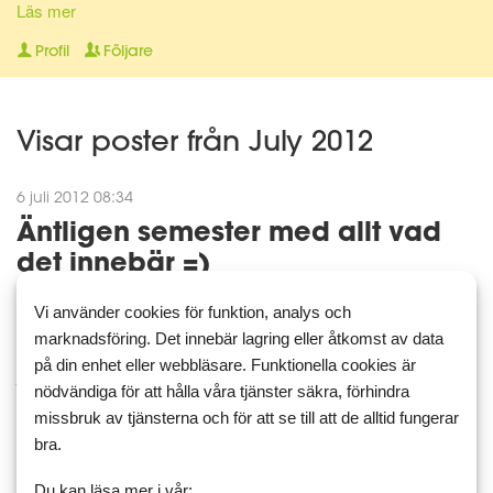
Läs mer
Profil
Följare
Visar poster från July 2012
6 juli 2012 08:34
Äntligen semester med allt vad
det innebär =)
Tänk så skönt det ska bli med semester. Har äntligen fått klart en
Vi använder cookies för funktion, analys och
sak på jobbet som jag var tvungen att få klart och nu väntar bara
marknadsföring. Det innebär lagring eller åtkomst av data
en dag med att fixa det sista. Sen känns det ju inte sämre av att
på din enhet eller webbläsare. Funktionella cookies är
jag äntligen kommit igång med min träning p...
nödvändiga för att hålla våra tjänster säkra, förhindra
Träning
missbruk av tjänsterna och för att se till att de alltid fungerar
bra.
Läs mer
Kommentera
Du kan läsa mer i vår: