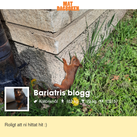
Bariatris blogg
Kalorisnål
162 kg
72 kg
102157
Roligt att ni hittat hit :)