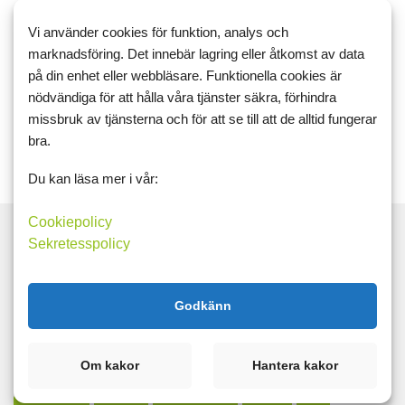
pga. träningsvärken så blir det en kedja av händelser.
Vi använder cookies för funktion, analys och
Jag har ä...
marknadsföring. Det innebär lagring eller åtkomst av data
Fredag
träning
på din enhet eller webbläsare. Funktionella cookies är
nödvändiga för att hålla våra tjänster säkra, förhindra
Läs mer
Kommentera
missbruk av tjänsterna och för att se till att de alltid fungerar
bra.
Du kan läsa mer i vår:
Cookiepolicy
Sekretesspolicy
Sök
Godkänn
Taggar
Om kakor
Hantera kakor
bmi
hjärnspöken
hundar
magsjuka
styrketräning