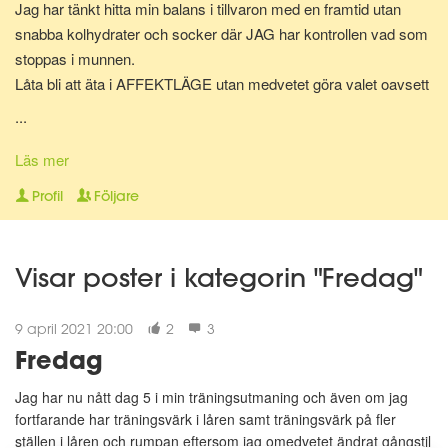
Jag har tänkt hitta min balans i tillvaron med en framtid utan
snabba kolhydrater och socker där JAG har kontrollen vad som
stoppas i munnen.
Låta bli att äta i AFFEKTLÄGE utan medvetet göra valet oavsett
vad....
...
Mitt mål är att kunna äta allt i lagom mängd och återfå kontrollen
Läs mer
med medvetna val.
Profil
Följare
Välkomna...
Visar poster i kategorin "Fredag"
9 april 2021 20:00
2
3
Fredag
Jag har nu nått dag 5 i min träningsutmaning och även om jag
fortfarande har träningsvärk i låren samt träningsvärk på fler
ställen i låren och rumpan eftersom jag omedvetet ändrat gångstil