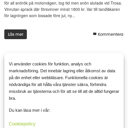
för all snörök på motorvägen, tog tid men snön slutade vid Trosa.
Vinrutan sprack där försvinner minst 1800 kr. Var till tandläkaren
för lagningen som lossade före jul, ny...
Läs mer
Kommentera
Vi använder cookies för funktion, analys och
18 januari 2019 09:57
2
marknadsföring. Det innebär lagring eller åtkomst av data
Gårdagen blev tuff.
på din enhet eller webbläsare. Funktionella cookies är
nödvändiga för att hålla våra tjänster säkra, förhindra
Onsdagskvällen massa blöt snö, får mycket snö vid huset bara 80
missbruk av tjänsterna och för att se till att de alltid fungerar
- 90 m. längre upp kan det vara nån dm. lägre. Plogade min väg
bra.
och planen runt huset snöfri gick bra förutom handtaget som är
fel på.
Du kan läsa mer i vår:
Gick och lade mig, kom en riktig regnskur på kväll...
Cookiepolicy