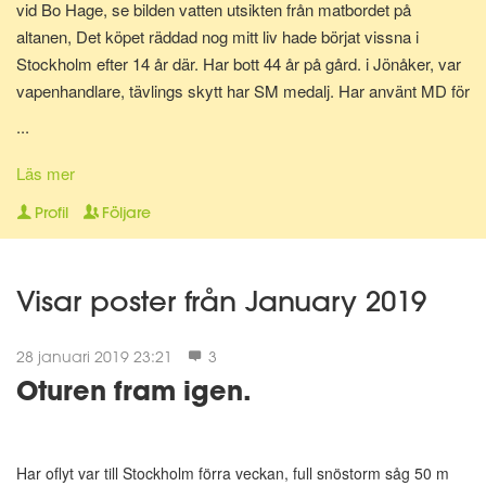
vid Bo Hage, se bilden vatten utsikten från matbordet på
altanen, Det köpet räddad nog mitt liv hade börjat vissna i
Stockholm efter 14 år där. Har bott 44 år på gård. i Jönåker, var
vapenhandlare, tävlings skytt har SM medalj. Har använt MD för
ut gåt ner 30 kg fungerade då med, Resan började 20/3 vägde
...
147 kg, börjad bokföra här på sidan 18/4 vägde 137 kg då. Den
26/8 2016 gåt ner 29,9 kg aktuell vikt 117,1 kg Mål vikt då 100
Läs mer
kg den är nu 20180209 88 kg. Har röjt både buskar, sly, och kört
Profil
Följare
32 släpkärror till tippen med soppor. Har en HR 432S med vanlig
motor, en el snurra och ekolod. Fiskekompisar börjar tryta så
letar nya fiskeintresserad så någon i närheten hör av er, Det
Visar poster från January 2019
vanligast är gös, gädda och abborre lite kräftor.
28 januari 2019 23:21
3
Oturen fram igen.
Har oflyt var till Stockholm förra veckan, full snöstorm såg 50 m