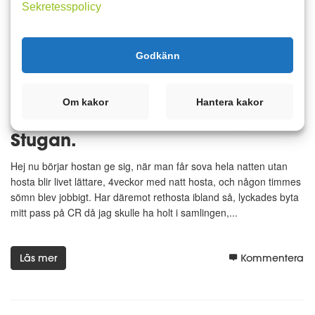
Sekretesspolicy
Läs mer
Kommentera
Godkänn
9 januari 2019 22:43
5
5
Om kakor
Hantera kakor
Hej vänner en uppdatering från
Stugan.
Hej nu börjar hostan ge sig, när man får sova hela natten utan
hosta blir livet lättare, 4veckor med natt hosta, och någon timmes
sömn blev jobbigt. Har däremot rethosta ibland så, lyckades byta
mitt pass på CR då jag skulle ha holt i samlingen,...
Läs mer
Kommentera