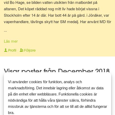
vid Bo Hage, se bilden vatten utsikten från matbordet på
altanen, Det köpet räddad nog mitt liv hade börjat vissna i
Stockholm efter 14 år där. Har bott 44 år på gård. i Jönåker, var
vapenhandlare, tävlings skytt har SM medalj. Har använt MD för
ut gåt ner 30 kg fungerade då med, Resan började 20/3 vägde
...
147 kg, börjad bokföra här på sidan 18/4 vägde 137 kg då. Den
26/8 2016 gåt ner 29,9 kg aktuell vikt 117,1 kg Mål vikt då 100
Läs mer
kg den är nu 20180209 88 kg. Har röjt både buskar, sly, och kört
Profil
Följare
32 släpkärror till tippen med soppor. Har en HR 432S med vanlig
motor, en el snurra och ekolod. Fiskekompisar börjar tryta så
letar nya fiskeintresserad så någon i närheten hör av er, Det
Visar poster från December 2018
vanligast är gös, gädda och abborre lite kräftor.
Vi använder cookies för funktion, analys och
18 december 2018 13:13
1
4
marknadsföring. Det innebär lagring eller åtkomst av data
Jul igen, som vanligt något på
på din enhet eller webbläsare. Funktionella cookies är
tok.
nödvändiga för att hålla våra tjänster säkra, förhindra
missbruk av tjänsterna och för att se till att de alltid fungerar
Jul igen. Märkligt med julen alltid något som trasslar. Jobbade för
bra.
hårt två dagar blev för många 100 kg uppför och ner för trapper