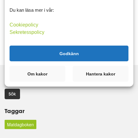
på kort tid, blev slut i kroppen. Riktigt trött, vad dök upp då en
Du kan läsa mer i vår:
förkylning började som lindrig hosta, var...
Cookiepolicy
Sekretesspolicy
Läs mer
Kommentera
Godkänn
Om kakor
Hantera kakor
Sök
Taggar
Matdagboken