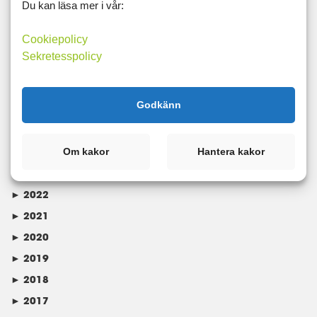
Taggar
Du kan läsa mer i vår:
5:2
Träning
Cookiepolicy
Sekretesspolicy
Kategorier
Godkänn
Arkiv
►
2024
Om kakor
Hantera kakor
►
2023
►
2022
►
2021
►
2020
►
2019
►
2018
►
2017