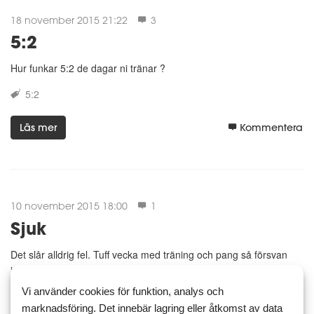
18 november 2015 21:22
3
5:2
Hur funkar 5:2 de dagar ni tränar ?
5:2
Läs mer
Kommentera
10 november 2015 18:00
1
Sjuk
Det slår alldrig fel. Tuff vecka med träning och pang så försvan
immunförsvaret och nu ligger man med feber =(
Vi använder cookies för funktion, analys och
marknadsföring. Det innebär lagring eller åtkomst av data