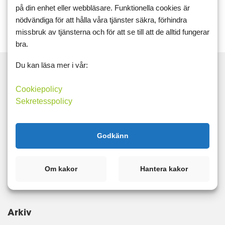
Läs mer
Kommentera
på din enhet eller webbläsare. Funktionella cookies är
nödvändiga för att hålla våra tjänster säkra, förhindra
missbruk av tjänsterna och för att se till att de alltid fungerar
bra.
Du kan läsa mer i vår:
Cookiepolicy
Sök
Sekretesspolicy
Taggar
Godkänn
5:2
Träning
Om kakor
Hantera kakor
Kategorier
Arkiv