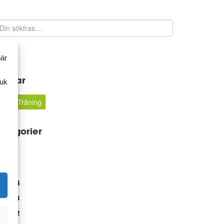
Sök
bär
aggar
ruk
5:2
Träning
ategorier
rkiv
2024
2023
2022