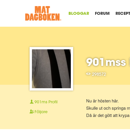
BLOGGAR
FORUM
RECEP
901mss 
298572
Nu är hösten här.
901ms
Profil
Skulle ut och springa m
Följare
Då är det gött att kryp