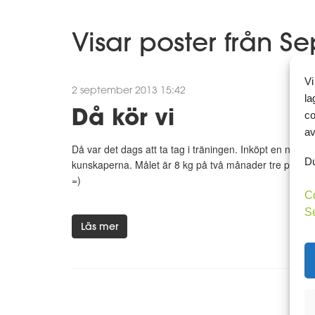
Visar poster från S
Vi
2 september 2013 15:42
la
Då kör vi
co
av
Då var det dags att ta tag i träningen. Inköpt en ny hu
Du
kunskaperna. Målet är 8 kg på två månader tre pass bro
=)
C
S
Läs mer