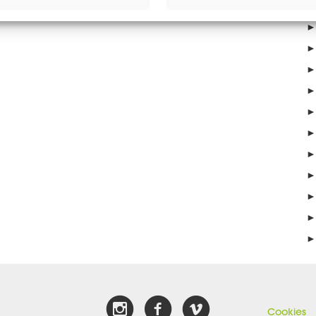
►
►
►
►
►
►
►
►
►
►
►
►
Cookies