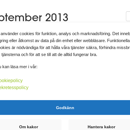
eptember 2013
 använder cookies för funktion, analys och marknadsföring. Det inne
gring eller åtkomst av data på din enhet eller webbläsare. Funktionella
T
okies är nödvändiga för att hålla våra tjänster säkra, förhindra missb
 tjänsterna och för att se till att de alltid fungerar bra.
shållsmaskin för att kunna baka och piffa upp matlagnings
 kan läsa mer i vår:
ttning i veckan och ett Cardio pass. Trevligt att komma i gång
K
ookiepolicy
ekretesspolicy
Kommentera
A
►
Godkänn
►
►
Om kakor
Hantera kakor