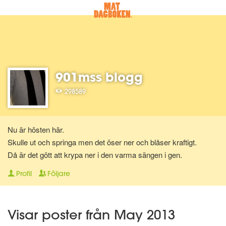
901mss blogg
298589
Nu är hösten här.
Skulle ut och springa men det öser ner och blåser kraftigt.
Då är det gött att krypa ner i den varma sängen i gen.
Profil
Följare
Visar poster från May 2013