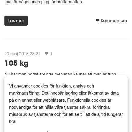
man är någorlunda pigg för brottarmattan.
Läs mer
Kommentera
20 maj 2013 23:21
1
105 kg
Nu har man börjat springa men man känner att man är tung.
Försöker minst springa 3.5 kilometer om dagen flåset har blivit
Vi använder cookies för funktion, analys och
bättre och jag sänker några hundradelar varje gång. lärde mej en
marknadsföring. Det innebär lagring eller åtkomst av data
läxa när jag sprang 12 kilometer det tog många dagar a...
på din enhet eller webbläsare. Funktionella cookies är
nödvändiga för att hålla våra tjänster säkra, förhindra
Läs mer
Kommentera
missbruk av tjänsterna och för att se till att de alltid fungerar
bra.