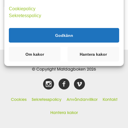
Cookiepolicy
Följer 2024ME
Sekretesspolicy
Inga följare kunde hittas.
Godkänn
Om kakor
Hantera kakor
© Copyright Matdagboken 2026
Cookies
Sekretesspolicy
Användarvillkor
Kontakt
Hantera kakor