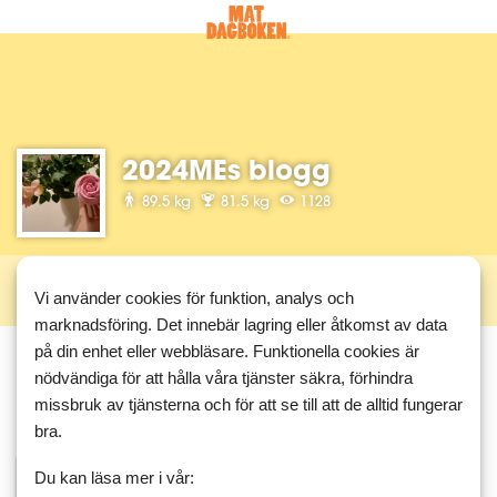
2024MEs blogg
89.5 kg
81.5 kg
1128
Vi använder cookies för funktion, analys och
Profil
Följare
marknadsföring. Det innebär lagring eller åtkomst av data
på din enhet eller webbläsare. Funktionella cookies är
nödvändiga för att hålla våra tjänster säkra, förhindra
2024ME följer
missbruk av tjänsterna och för att se till att de alltid fungerar
bra.
pralin
Du kan läsa mer i vår: