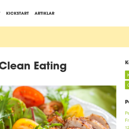
T
KICKSTART
ARTIKLAR
 Clean Eating
K
G
P
Pe
Fr
12