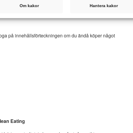
Om kakor
Hantera kakor
g med frukten)
a noga på innehållsförteckningen om du ändå köper något
lean Eating