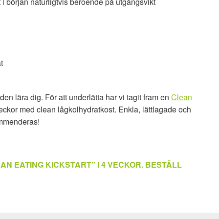
 i början naturligtvis beroende på utgångsvikt
t
den lära dig. För att underlätta har vi tagit fram en
Clean
 veckor med clean lågkolhydratkost. Enkla, lättlagade och
kommenderas!
AN EATING KICKSTART” I 4 VECKOR. BESTÄLL