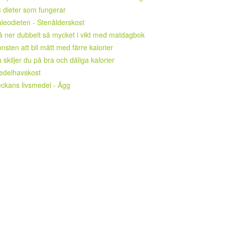
 dieter som fungerar
leodieten - Stenålderskost
 ner dubbelt så mycket i vikt med matdagbok
nsten att bli mätt med färre kalorier
 skiljer du på bra och dåliga kalorier
edelhavskost
ckans livsmedel - Ägg