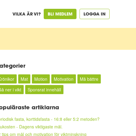
VILKA ÄR VI?
BLI MEDLEM
LOGGA IN
ategorier
Krönikor
Mat
Motion
Motivation
Må bättre
å ner i vikt
Sponsrat innehåll
opuläraste artiklarna
riodisk fasta, korttidsfasta - 16:8 eller 5:2 metoden?
ukosten - Dagens viktigaste mål.
 tips om mål och motivation för viktminskning