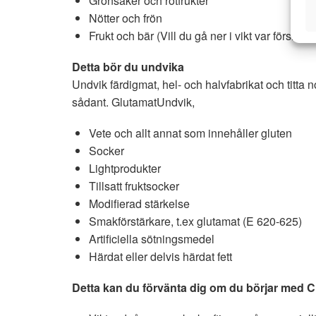
Grönsaker och rotfrukter
Nötter och frön
Frukt och bär (Vill du gå ner i vikt var försikti
Detta bör du undvika
Undvik färdigmat, hel- och halvfabrikat och titt
sådant. GlutamatUndvik,
Vete och allt annat som innehåller gluten
Socker
Lightprodukter
Tillsatt fruktsocker
Modifierad stärkelse
Smakförstärkare, t.ex glutamat (E 620-625)
Artificiella sötningsmedel
Härdat eller delvis härdat fett
Detta kan du förvänta dig om du börjar med C