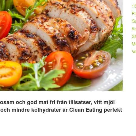
13
Pa
Gå
Ko
Så
M
Ve
osam och god mat fri från tillsatser, vitt mjöl
k och mindre kolhydrater är Clean Eating perfekt