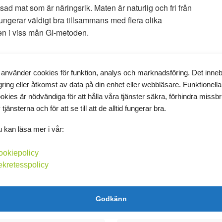
d mat som är näringsrik. Maten är naturlig och fri från
 fungerar väldigt bra tillsammans med flera olika
n i viss mån GI-metoden.
av Clean Eating, då rensar du även kroppen från en del
 använder cookies för funktion, analys och marknadsföring. Det inne
aturliga maten är den strikta varianten även mejeri- och
gring eller åtkomst av data på din enhet eller webbläsare. Funktionella
 inriktad med en något mer liberalare touch där en del
okies är nödvändiga för att hålla våra tjänster säkra, förhindra missb
agen.
 tjänsterna och för att se till att de alltid fungerar bra.
 kan läsa mer i vår:
at utan tillsatser. Välj ekologiskt och helst KRAV-märkta
ookiepolicy
ekretesspolicy
Godkänn