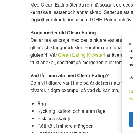
Med Clean Eating äter du ren hälsosam, oprocessa
kemiska tillsatser och annat skräp. Sättet att äta
lågkolhydratmetoder såsom LCHF, Paleo och äve
Börja med strikt Clean Eating
Det är bra att börja med den striktare varianten 
Vi
gifter och slaggprodukter. Förutom den rena och n
la
glutenfri. Vår
Clean Eating Kickstart
är även LCHF
co
frukt är okej, speciellt på morgonen eller förmidd
av
Vad får man äta med Clean Eating?
Du
Som vi tidigare varit inne på är det ren naturlig m
råvaror. Några exempel på vad du kan äta,
C
S
Ägg
Kyckling, kalkon och annan fågel
Fisk och skaldjur
Rött kött i mindre mängder