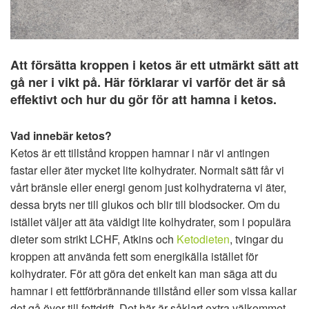
Att försätta kroppen i ketos är ett utmärkt sätt att
gå ner i vikt på. Här förklarar vi varför det är så
effektivt och hur du gör för att hamna i ketos.
Vad innebär ketos?
Ketos är ett tillstånd kroppen hamnar i när vi antingen
fastar eller äter mycket lite kolhydrater. Normalt sätt får vi
vårt bränsle eller energi genom just kolhydraterna vi äter,
dessa bryts ner till glukos och blir till blodsocker. Om du
istället väljer att äta väldigt lite kolhydrater, som i populära
dieter som strikt LCHF, Atkins och
Ketodieten
, tvingar du
kroppen att använda fett som energikälla istället för
kolhydrater. För att göra det enkelt kan man säga att du
hamnar i ett fettförbrännande tillstånd eller som vissa kallar
det gå över till fettdrift. Det här är såklart extra välkommet