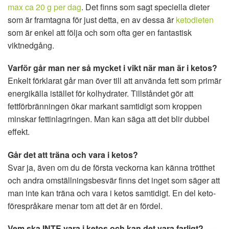
max ca 20 g per dag
. Det finns som sagt speciella dieter
som är framtagna för just detta, en av dessa är
ketodieten
som är enkel att följa och som ofta ger en fantastisk
viktnedgång.
Varför går man ner så mycket i vikt när man är i ketos?
Enkelt förklarat går man över till att använda fett som primär
energikälla istället för kolhydrater. Tillståndet gör att
fettförbränningen ökar markant samtidigt som kroppen
minskar fettinlagringen. Man kan säga att det blir dubbel
effekt.
Går det att träna och vara i ketos?
Svar ja, även om du de första veckorna kan känna trötthet
och andra omställningsbesvär finns det inget som säger att
man inte kan träna och vara i ketos samtidigt. En del keto-
förespråkare menar tom att det är en fördel.
Vem ska INTE vara i ketos och kan det vara farligt?