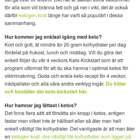
för alla som vill bränna fett och gå ner i vikt, det är också
därför
ketogen kost
länge har varit så populärt i dessa
sammanhang.
Hur kommer jag enklast igång med keto?
Kort och gott, ät mindre än 20 gram kolhydrater per dag
fördelat på frukost, lunch och middag. Vill du göra det
enkelt följer du vår 4 veckors Keto-Kickstart som är ett
program utformat för att du ska hamna i optimal ketos för
viktminskning. Goda och enkla keto-recept för 4 veckor,
inköpslistor och alla våra andra verktyg ingår.
Du hittar
och beställer din keto-kickstart här.
Hur hamnar jag lättast i ketos?
Det finns flera sätt att försätta sin kropp i ketos, antigen
fastar man vilket inte är hållbart eller så äter man helt
enkelt väldigt lite kolhydrater. Det vanligaste är att man äter
en
ketogen kost, dvs väldigt lite kolhydrater som ligger på