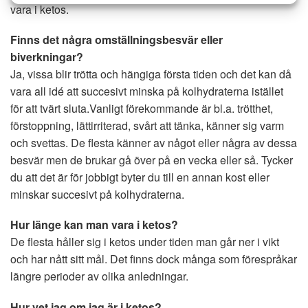
vara i ketos.
Finns det några omställningsbesvär eller
biverkningar?
Ja, vissa blir trötta och hängiga första tiden och det kan då
vara all idé att succesivt minska på kolhydraterna istället
för att tvärt sluta.
Vanligt förekommande är bl.a. trötthet,
förstoppning, lättirriterad, svårt att tänka, känner sig varm
och svettas. De flesta känner av något eller några av dessa
besvär men de brukar gå över på en vecka eller så. Tycker
du att det är för jobbigt byter du till en annan kost eller
minskar succesivt på kolhydraterna.
Hur länge kan man vara i ketos?
De flesta håller sig i ketos under tiden man går ner i vikt
och har nått sitt mål. Det finns dock många som förespråkar
längre perioder av olika anledningar.
Hur vet jag om jag är i ketos?